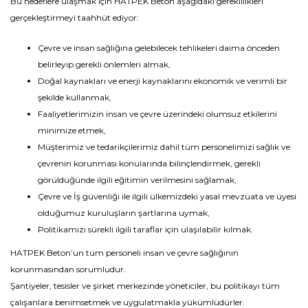
Bu hedeflere ulaşmak için HATPEK Beton aşağıd​aki gereklilikleri
gerçekleştirmeyi taahhüt ediyor:
Çevre ve insan sağlığına gelebilecek tehlikeleri daima önceden
belirleyip gerekli önlemleri almak,
Doğal kaynakları ve enerji kaynaklarını ekonomik ve verimli bir
şekilde kullanmak,
Faaliyetlerimizin insan ve çevre üzerindeki olumsuz etkilerini
minimize etmek,
Müşterimiz ve tedarikçilerimiz dahil tüm personelimizi sağlık ve
çevrenin korunması konularında bilinçlendirmek, gerekli
görüldüğünde ilgili eğitimin verilmesini sağlamak,
Çevre ve İş güvenliği ile ilgili ülkemizdeki yasal mevzuata ve üyesi
olduğumuz kuruluşların şartlarına uymak,
Politikamızı sürekli ilgili taraflar için ulaşılabilir kılmak.
HATPEK Beton’un tüm personeli insan ve çevre sağlığının
korunmasından sorumludur.
Şantiyeler, tesisler ve şirket merkezinde yöneticiler, bu politikayı tüm
çalışanlara benimsetmek ve uygulatmakla yükümlüdürler.