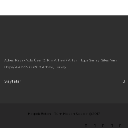
Adres: Kavak Yolu Üzeri 3. Km Arhavi / Artvin Hopa Sanayi Sitesi Yanı
Hopa/ ARTVİN 08200 Arhavi, Turkey
Sayfalar
Hatpek Beton – Tüm Hakları Saklıdır @2017